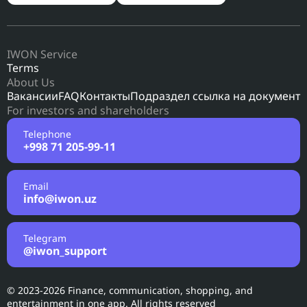
IWON Service
Terms
About Us
Вакансии
FAQ
Контакты
Подраздел ссылка на документ
For investors and shareholders
Telephone
+998 71 205-99-11
Email
info@iwon.uz
Telegram
@iwon_support
© 2023-2026 Finance, communication, shopping, and
entertainment in one app. All rights reserved