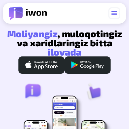
Moliyangiz
, muloqotingiz
va xaridlaringiz bitta
ilovada