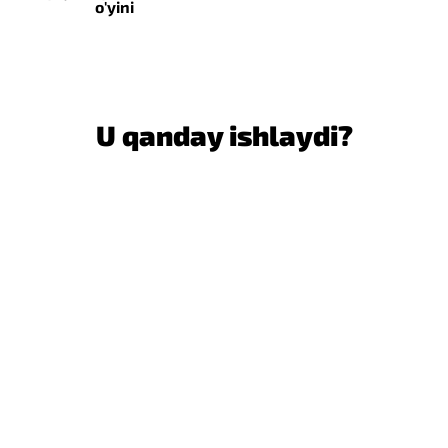
o'yini
U qanday ishlaydi?
Ro'yxatdan o'tish va yagona
hisob
iWon ilovasida yoki Telegram boti orqali profil
yarating.
Sizning akkauntingiz hamma narsani birlashtiradi:
elektron hamyon