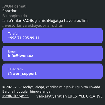
IWON xizmati
Shartlar
Biz haqimizda
Ish o'rinlari
FAQ
Bog‘lanish
Hujjatga havola bo'limi
Investorlar va aktsiyadorlar uchun
Telefon
+998 71 205-99-11
Email
info@iwon.uz
Telegram
@iwon_support
© 2023-2026 Moliya, aloqa, xaridlar va o'yin-kulgi bitta ilovada.
Barcha huquqlar himoyalangan
Maxfiylik siyosati
Veb-sayt yaratish
LIFESTYLE CREATIVE