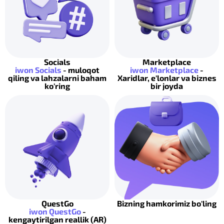
Socials
Marketplace
iwon Socials
- muloqot
iwon Marketplace
-
qiling va lahzalarni baham
Xaridlar, e'lonlar va biznes
ko'ring
bir joyda
QuestGo
Bizning hamkorimiz bo'ling
iwon QuestGo
-
kengaytirilgan reallik (AR)