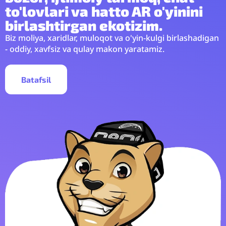
to'lovlari va hatto AR o'yinini
birlashtirgan ekotizim.
Biz moliya, xaridlar, muloqot va o'yin-kulgi birlashadigan
- oddiy, xavfsiz va qulay makon yaratamiz.
Batafsil