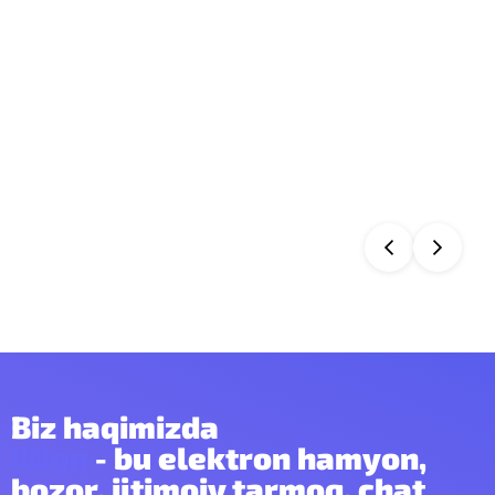
Biz haqimizda
iWon
- bu elektron hamyon,
bozor, ijtimoiy tarmoq, chat