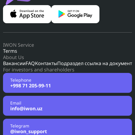
IWON Service
Terms
About Us
Вакансии
FAQ
Контакты
Подраздел ссылка на документ
For investors and shareholders
Telephone
+998 71 205-99-11
Email
info@iwon.uz
Telegram
@iwon_support