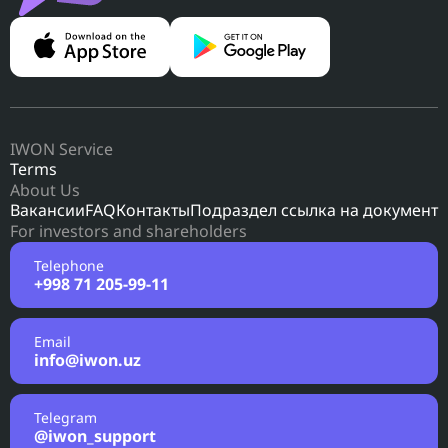
IWON Service
Terms
About Us
Вакансии
FAQ
Контакты
Подраздел ссылка на документ
For investors and shareholders
Telephone
+998 71 205-99-11
Email
info@iwon.uz
Telegram
@iwon_support