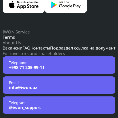
IWON Service
Terms
About Us
Вакансии
FAQ
Контакты
Подраздел ссылка на документ
For investors and shareholders
Telephone
+998 71 205-99-11
Email
info@iwon.uz
Telegram
@iwon_support