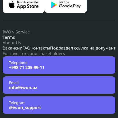
IWON Service
Terms
About Us
Вакансии
FAQ
Контакты
Подраздел ссылка на документ
For investors and shareholders
Telephone
+998 71 205-99-11
Email
info@iwon.uz
Telegram
@iwon_support