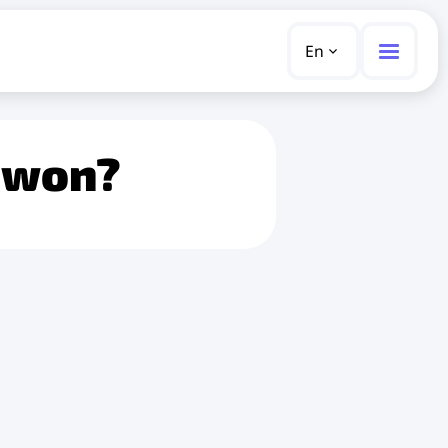
En
iwon?