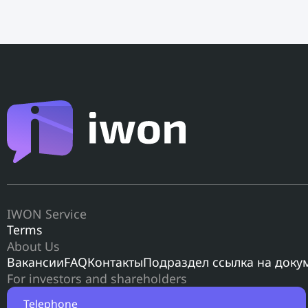
IWON Service
Terms
About Us
Вакансии
FAQ
Контакты
Подраздел ссылка на доку
For investors and shareholders
Telephone