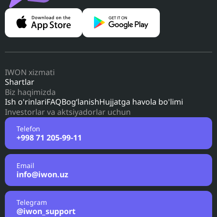
IWON xizmati
Shartlar
Biz haqimizda
Ish o'rinlari
FAQ
Bog‘lanish
Hujjatga havola bo'limi
Investorlar va aktsiyadorlar uchun
Telefon
+998 71 205-99-11
Email
info@iwon.uz
Telegram
@iwon_support