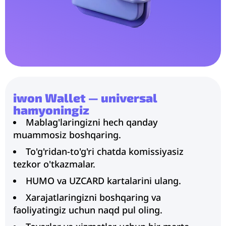
iwon Wallet — universal
hamyoningiz
Mablag'laringizni hech qanday
muammosiz boshqaring.
To'g'ridan-to'g'ri chatda komissiyasiz
tezkor o'tkazmalar.
HUMO va UZCARD kartalarini ulang.
Xarajatlaringizni boshqaring va
faoliyatingiz uchun naqd pul oling.