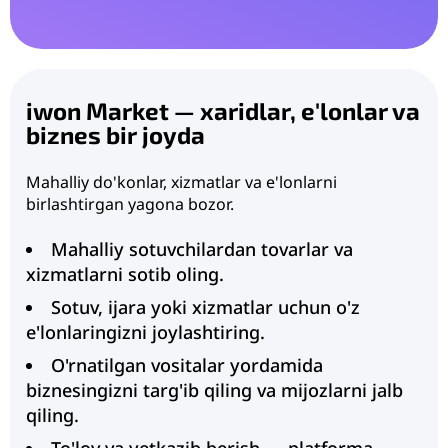
iwon Market — xaridlar, e'lonlar va
biznes bir joyda
Mahalliy do'konlar, xizmatlar va e'lonlarni
birlashtirgan yagona bozor.
Mahalliy sotuvchilardan tovarlar va
xizmatlarni sotib oling.
Sotuv, ijara yoki xizmatlar uchun o'z
e'lonlaringizni joylashtiring.
O'rnatilgan vositalar yordamida
biznesingizni targ'ib qiling va mijozlarni jalb
qiling.