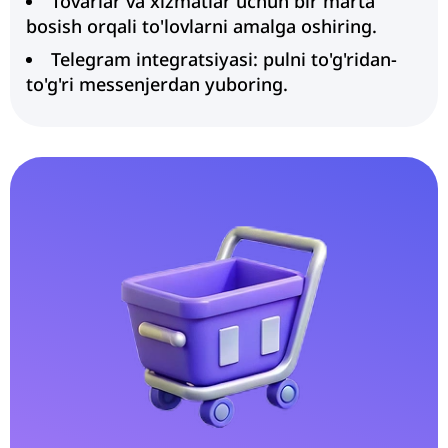
Tovarlar va xizmatlar uchun bir marta
bosish orqali to'lovlarni amalga oshiring.
Telegram integratsiyasi: pulni to'g'ridan-
to'g'ri messenjerdan yuboring.