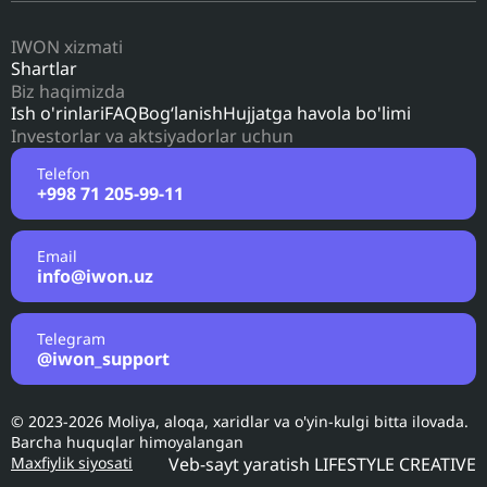
IWON xizmati
Shartlar
Biz haqimizda
Ish o'rinlari
FAQ
Bog‘lanish
Hujjatga havola bo'limi
Investorlar va aktsiyadorlar uchun
Telefon
+998 71 205-99-11
Email
info@iwon.uz
Telegram
@iwon_support
© 2023-2026 Moliya, aloqa, xaridlar va o'yin-kulgi bitta ilovada.
Barcha huquqlar himoyalangan
Maxfiylik siyosati
Veb-sayt yaratish
LIFESTYLE CREATIVE