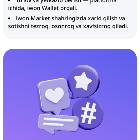
To'lov va yetkazib berish — platforma
ichida, iwon Wallet orqali.
iwon Market shahringizda xarid qilish va
sotishni tezroq, osonroq va xavfsizroq qiladi.