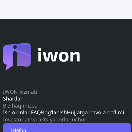
IWON xizmati
Shartlar
Biz haqimizda
Ish o'rinlari
FAQ
Bog‘lanish
Hujjatga havola bo'limi
Investorlar va aktsiyadorlar uchun
Telefon