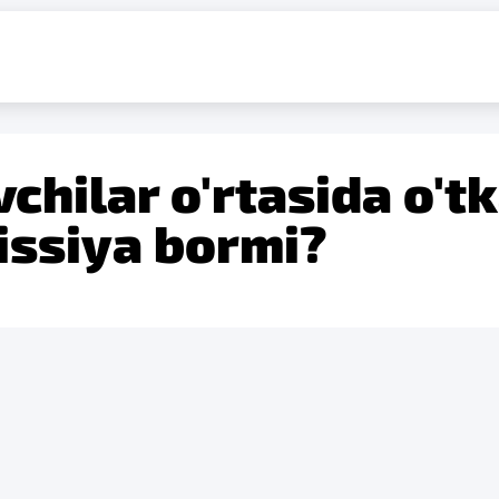
chilar o'rtasida o't
ssiya bormi?