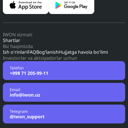
IWON xizmati
Shartlar
Biz haqimizda
Ish o'rinlari
FAQ
Bog‘lanish
Hujjatga havola bo'limi
Investorlar va aktsiyadorlar uchun
Telefon
+998 71 205-99-11
Email
info@iwon.uz
Telegram
@iwon_support