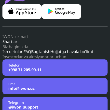
IWON xizmati
Shartlar
Biz haqimizda
Ish o'rinlari
FAQ
Bog‘lanish
Hujjatga havola bo'limi
Investorlar va aktsiyadorlar uchun
Telefon
+998 71 205-99-11
Email
info@iwon.uz
Telegram
@iwon_support