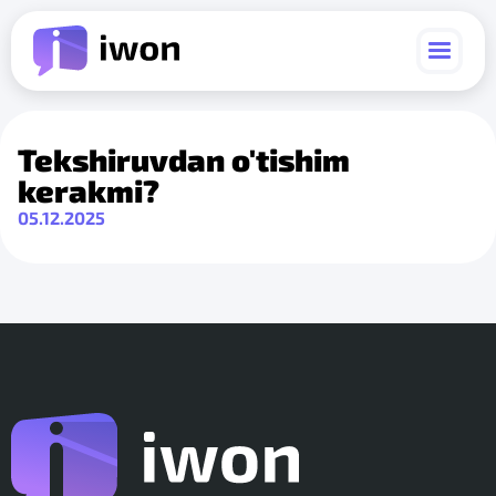
Tekshiruvdan o'tishim
kerakmi?
05.12.2025