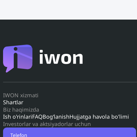
IWON xizmati
Shartlar
Biz haqimizda
Ish o'rinlari
FAQ
Bog‘lanish
Hujjatga havola bo'limi
Investorlar va aktsiyadorlar uchun
Telefon