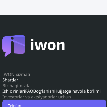
IWON xizmati
Shartlar
Biz haqimizda
Ish o'rinlari
FAQ
Bog‘lanish
Hujjatga havola bo'limi
Investorlar va aktsiyadorlar uchun
Telefon