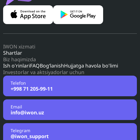
IWON xizmati
Shartlar
Biz haqimizda
Ish o'rinlari
FAQ
Bog‘lanish
Hujjatga havola bo'limi
Investorlar va aktsiyadorlar uchun
Telefon
+998 71 205-99-11
Email
info@iwon.uz
Telegram
@iwon_support