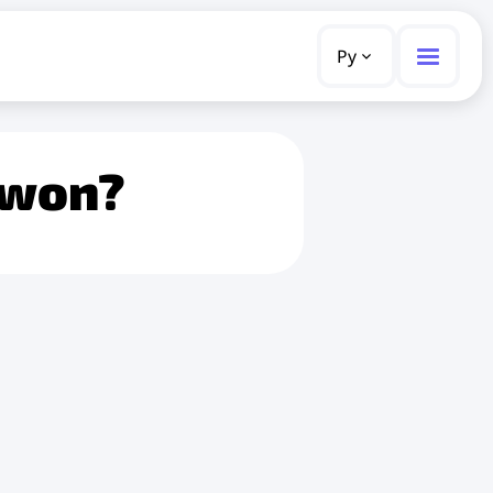
Ру
iwon?