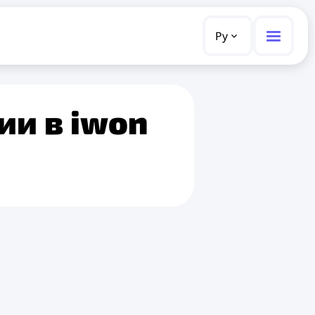
Ру
ии в iwon